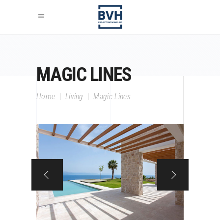
MAGIC LINES
Home
|
Living
|
Magic Lines