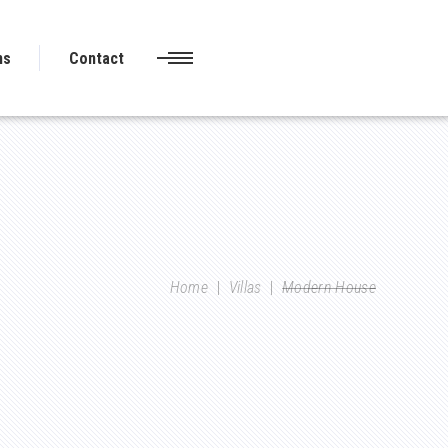
ns
Contact
Home
|
Villas
|
Modern House