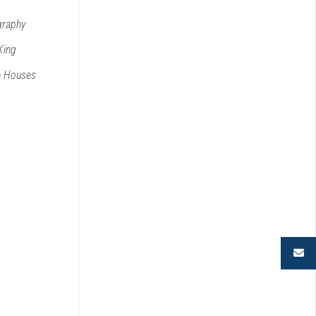
graphy
King
e
Houses