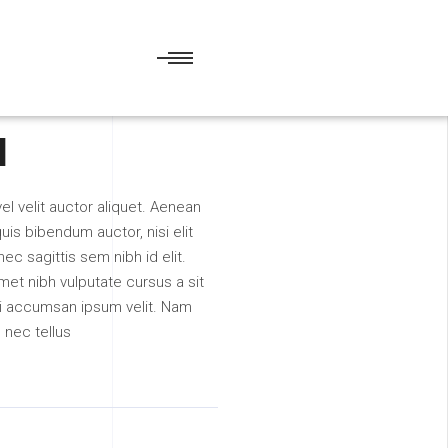
M
vel velit auctor aliquet. Aenean
quis bibendum auctor, nisi elit
c sagittis sem nibh id elit.
met nibh vulputate cursus a sit
i accumsan ipsum velit. Nam
m nec tellus